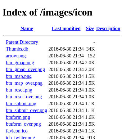
Index of /images/icon
Name
Last modified
Size
Description
Parent Directory
-
Thumbs.db
2016-06-30 21:34
34K
arrow.png
2016-06-30 21:34
152
btn_gmap.png
2016-06-30 21:34
2.0K
btn_gmap_over.png
2016-06-30 21:34
2.0K
btn_map.png
2016-06-30 21:34
1.5K
btn_map_over.png
2016-06-30 21:34
1.5K
btn_reset.png
2016-06-30 21:34
1.0K
btn_reset_ove.png
2016-06-30 21:34
1.0K
btn_submit.png
2016-06-30 21:34
1.1K
btn_submit_over.png
2016-06-30 21:34
1.1K
btnform.png
2016-06-30 21:34
1.6K
btnform_over.png
2016-06-30 21:34
1.5K
favicon.ico
2016-06-30 21:34
1.1K
icb_twitter.png
2016-06-30 21:34
913